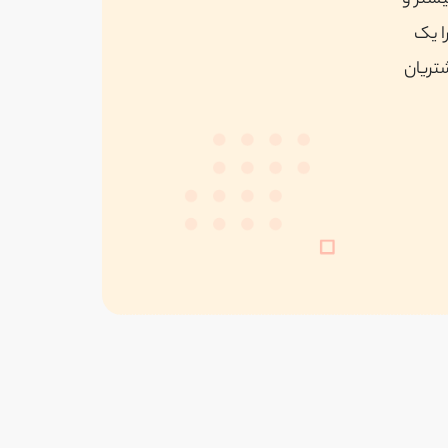
یشتر و
ا یک
شتریان