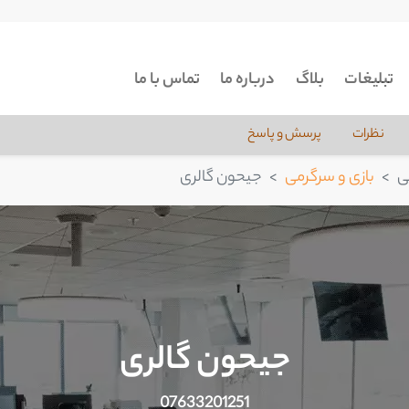
تبلیغات
بلاگ
درباره ما
تماس با ما
نظرات
پرسش و پاسخ
ی
بازی و سرگرمی
جیحون گالری
جیحون گالری
07633201251