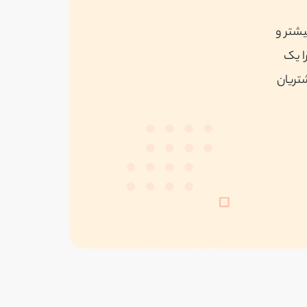
یشتر و
ا یک
شتریان