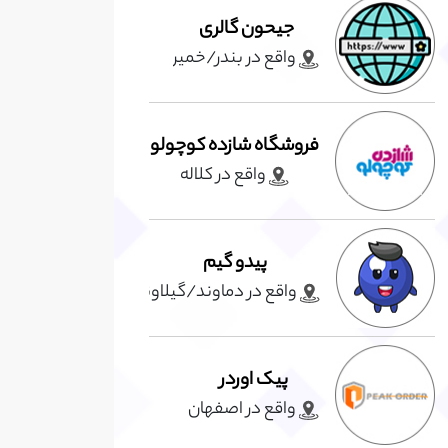
جیحون گالری
واقع در بندر/خمير
فروشگاه شازده کوچولو
واقع در کلاله
پیدو گیم
واقع در دماوند/گيلاوند
پیک اوردر
واقع در اصفهان