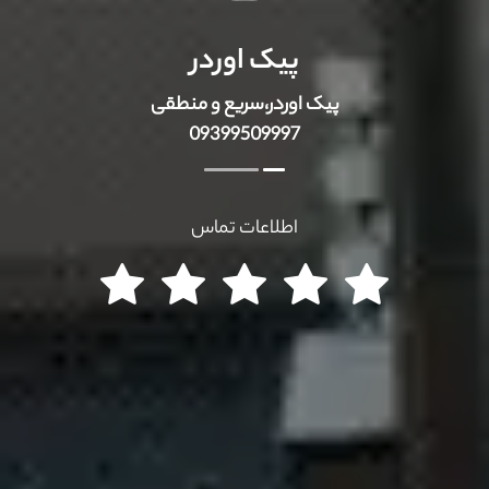
پیک اوردر
پیک اوردر،سریع و منطقی
09399509997
اطلاعات تماس