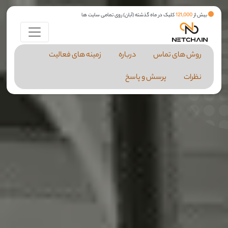
بیش از
121,000
کلیک در ماه گذشته (آبان) روی تمامی سایت ها
روش های تماس
درباره
زمینه های فعالیت
نظرات
پرسش و پاسخ