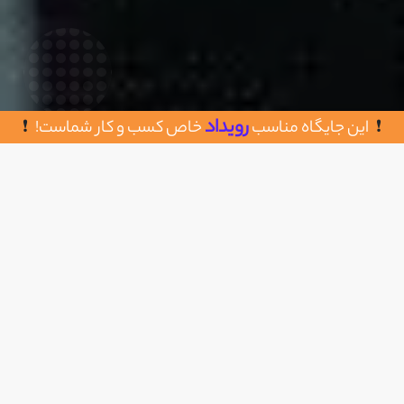
رویداد
این جایگاه مناسب
خاص کسب و کار شماست!
روش های تماس با پیک اوردر
اضافه به علاقه مندی
09399509997
https://www.peakorder.ir/
ساعت کاری : هرروز هفته
- 24 ساعته