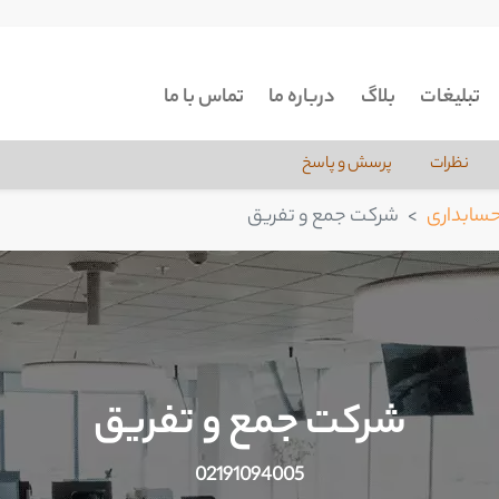
تبلیغات
بلاگ
درباره ما
تماس با ما
نظرات
پرسش و پاسخ
سابداری
شرکت جمع و تفریق
شرکت جمع و تفریق
02191094005