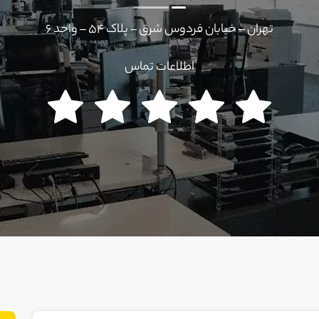
تهران – خیابان فردوس شرق – پلاک ۵۴ – واحد ۶
اطلاعات تماس