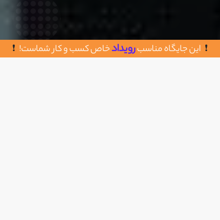
رویداد
این جایگاه مناسب
خاص کسب و کار شماست!
روش های تماس با لوکس تهران
اضافه به علاقه مندی
077648733
https://luxtehran.com/