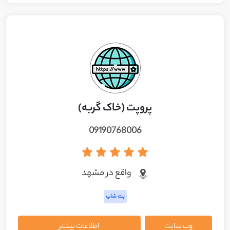
پروپت (خاک گربه)
09190768006
واقع در مشهد
پت شاپ
وب سایت
اطلاعات بیشتر