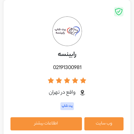
رابینسه
02191300981
واقع در تهران
پت شاپ
وب سایت
اطلاعات بیشتر