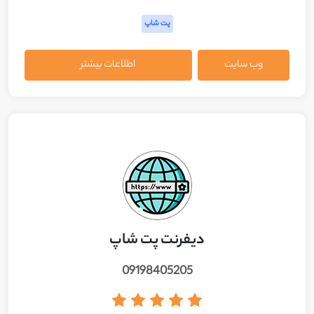
پت شاپ
وب سایت
اطلاعات بیشتر
دیفرنت پت شاپ
09198405205