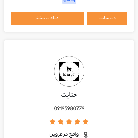
پت شاپ
وب سایت
اطلاعات بیشتر
حناپت
09195980779
واقع در قزوين