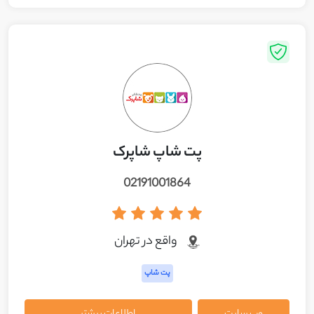
پت شاپ شاپرک
02191001864
واقع در تهران
پت شاپ