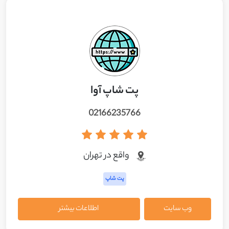
پت شاپ آوا
02166235766
واقع در تهران
پت شاپ
وب سایت
اطلاعات بیشتر