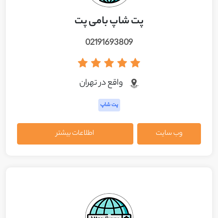
پت شاپ بامی پت
02191693809
واقع در تهران
پت شاپ
وب سایت
اطلاعات بیشتر