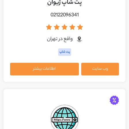
پت شاپ ژیوان
02122096341
واقع در تهران
پت شاپ
وب سایت
اطلاعات بیشتر