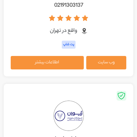
02191303137
واقع در تهران
پت شاپ
وب سایت
اطلاعات بیشتر