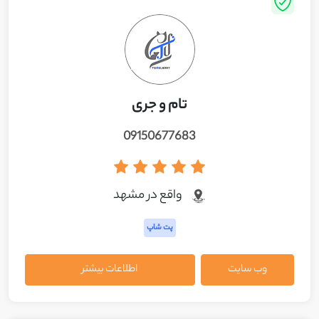
تام و جری
09150677683
واقع در مشهد
پت شاپ
وب سایت
اطلاعات بیشتر