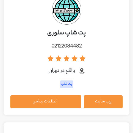
پت شاپ سلوری
02122084482
واقع در تهران
پت شاپ
وب سایت
اطلاعات بیشتر