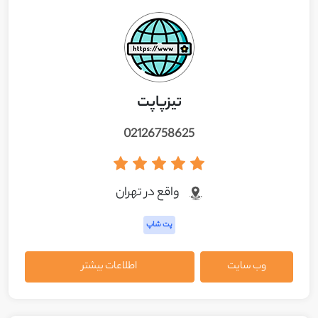
تیزپاپت
02126758625
واقع در تهران
پت شاپ
وب سایت
اطلاعات بیشتر