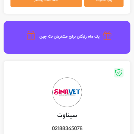
وب سایت
اطلاعات بیشتر
سیناوت
02188365078