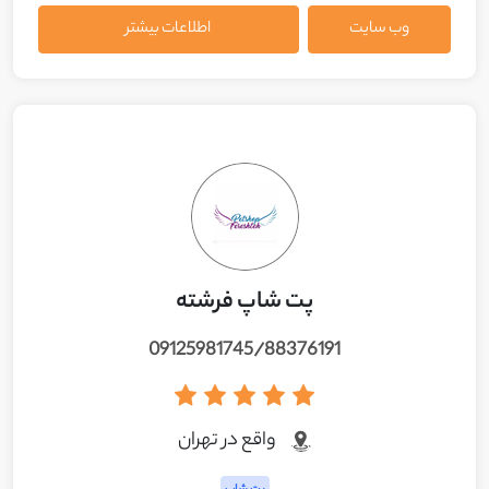
وب سایت
اطلاعات بیشتر
پت شاپ فرشته
09125981745/88376191
واقع در تهران