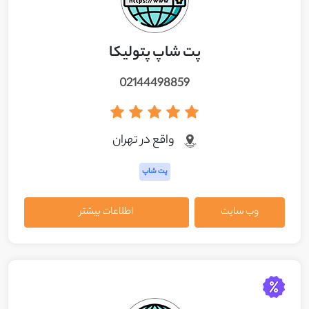
پت شاپ پتولیکا
02144498859
واقع در تهران
پت شاپ
وب سایت
اطلاعات بیشتر