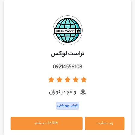
تراست لوکس
09214556108
واقع در تهران
آرایشی بهداشتی
وب سایت
اطلاعات بیشتر