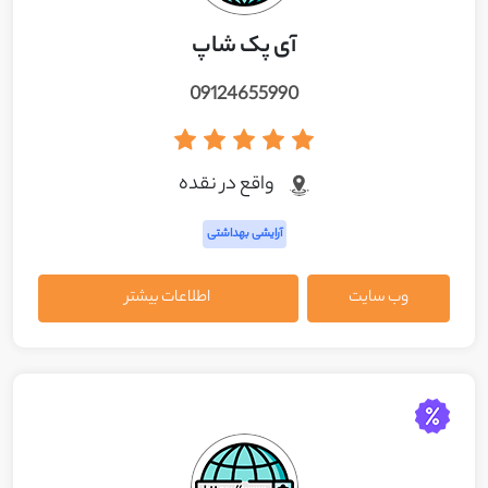
آی پک شاپ
09124655990
واقع در نقده
آرایشی بهداشتی
وب سایت
اطلاعات بیشتر