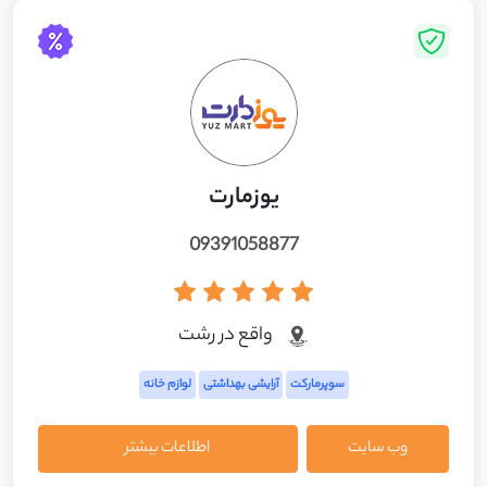
یوزمارت
09391058877
واقع در رشت
سوپرمارکت
آرایشی بهداشتی
لوازم خانه
وب سایت
اطلاعات بیشتر