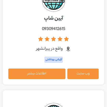
آیین شاپ
09309412615
واقع در پيرانشهر
آرایشی بهداشتی
وب سایت
اطلاعات بیشتر