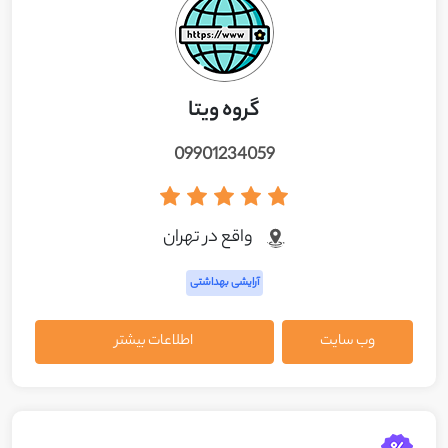
گروه ویتا
09901234059
واقع در تهران
آرایشی بهداشتی
وب سایت
اطلاعات بیشتر