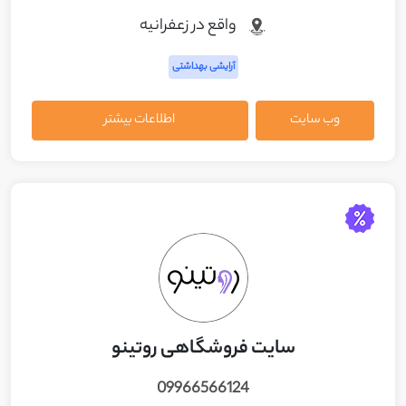
واقع در زعفرانيه
آرایشی بهداشتی
وب سایت
اطلاعات بیشتر
سایت فروشگاهی روتینو
09966566124