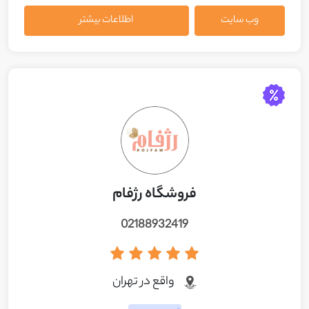
وب سایت
اطلاعات بیشتر
فروشگاه رژفام
02188932419
واقع در تهران