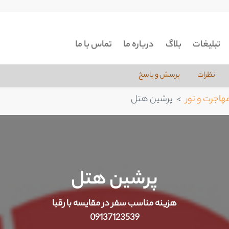
تبلیغات
بلاگ
درباره ما
تماس با ما
نظرات
پرسش و پاسخ
هاجرت و تور
پرشین هتل
پرشین هتل
هزینه مناسب سفر در مقایسه با رقبا
09137123539