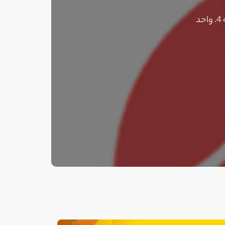
مشهد.خیابان امام خمینی 19. بلوار مدرس. بین مدرس 1 و 3. پاساژ خاتم. طبقه 4. واحد