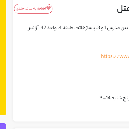
تل
اضافه به علاقه مندی
معرفی محصولات/خدمات
مشهد.خیابان امام خمینی 19. بلوار مدرس. بین مدرس 1 و 3. پاساژ خاتم. طبقه 4. واحد 42. آژانس
این باکس مناسب محصولات و خدمات
شماست! ما در نت چین فضایی ایجاد کرده
ایم تا بتوانید محصولات یا خدمات خود را
https://ww
به مشتریان بالقوه معرفی کنید. می‌توانید
نمونه کارهای خود را نیز در این بخش
نمایش دهید.
ج شنبه 14- 9