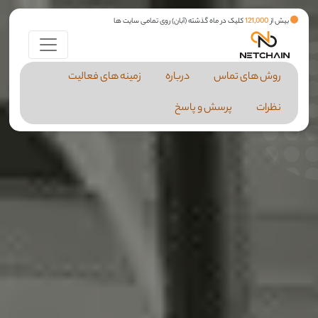
بیش از
121,000
کلیک در ماه گذشته (آبان) روی تمامی سایت ها
روش های تماس
درباره
زمینه های فعالیت
نظرات
پرسش و پاسخ