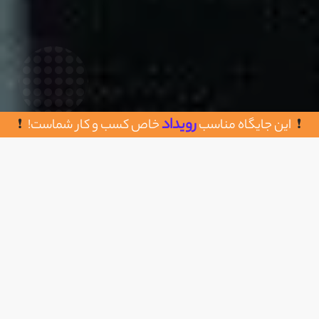
رویداد
این جایگاه مناسب
خاص کسب و کار شماست!
روش های تماس با کارت یار
اضافه به علاقه مندی
شیراز - شهرک ولی عصر - بلوار فدک - کوچه ۲۴ -
پلاک ۱۲۳۴
09199798080