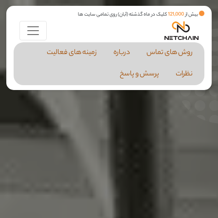
بیش از
121,000
کلیک در ماه گذشته (آبان) روی تمامی سایت ها
روش های تماس
درباره
زمینه های فعالیت
نظرات
پرسش و پاسخ