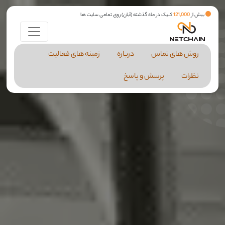
بیش از
121,000
کلیک در ماه گذشته (آبان) روی تمامی سایت ها
روش های تماس
درباره
زمینه های فعالیت
نظرات
پرسش و پاسخ