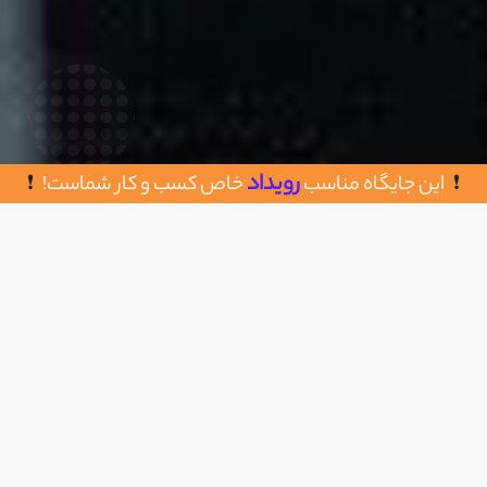
رویداد
این جایگاه مناسب
خاص کسب و کار شماست!
روش های تماس با ثبت نخستین
اضافه به علاقه مندی
تهران – میدان ونک – خیابان گاندی جنوبی – خیابان
هجدهم – پلاک 18 – طبقه اول – واحد 3
02188881235
https://www.nokhostinsabt.com/