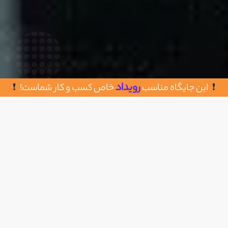
رویداد
این جایگاه مناسب
خاص کسب و کار شماست!
روش های تماس با جاباما
اضافه به علاقه مندی
اکباتان، نبش اتوبان لشگری، کوی بیمه، خیابان بیمه
چهارم، بن‌بست گل‌ها، پلاک 1
02143900900
https://www.jabama.com/