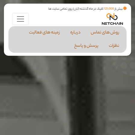
بیش از
121,000
کلیک در ماه گذشته (آبان) روی تمامی سایت ها
روش های تماس
درباره
زمینه های فعالیت
نظرات
پرسش و پاسخ