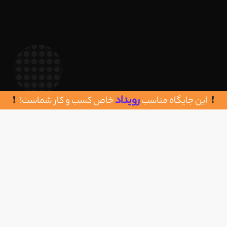
رویداد
این جایگاه مناسب
خاص کسب و کار شماست!
روش های تماس با دکوراسیون و غرفه
اضافه به علاقه مندی
سازی فدک
خیابان فرشادی- ساختمان 57
09132159398