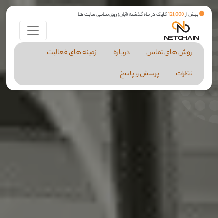
بیش از
121,000
کلیک در ماه گذشته (آبان) روی تمامی سایت ها
روش های تماس
درباره
زمینه های فعالیت
نظرات
پرسش و پاسخ