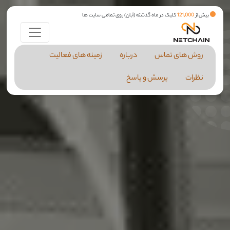
بیش از
121,000
کلیک در ماه گذشته (آبان) روی تمامی سایت ها
روش های تماس
درباره
زمینه های فعالیت
نظرات
پرسش و پاسخ