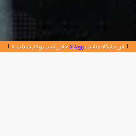
رویداد
این جایگاه مناسب
خاص کسب و کار شماست!
روش های تماس با گروه صنعتی آبزه
اضافه به علاقه مندی
مازندران – کلارآباد – بلوار شهید بهشتی – خیابان ش
زرودی – پلاک ۹۲
09122781220 - 09113973145
https://kabokeghamatabzeh.com