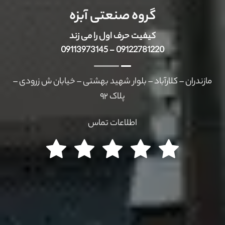
گروه صنعتی آبزه
کیفیت حرف اول را می زند
09122781220 - 09113973145
مازندران – کلارآباد – بلوار شهید بهشتی – خیابان ش زرودی –
پلاک ۹۲
اطلاعات تماس