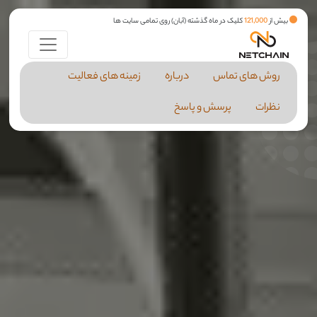
بیش از
121,000
کلیک در ماه گذشته (آبان) روی تمامی سایت ها
روش های تماس
درباره
زمینه های فعالیت
نظرات
پرسش و پاسخ